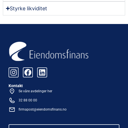
Styrke likviditet
Kontakt
Se våre avdelinger her
32 88 00 00
firmapost@eiendomsfinans.no