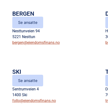
BERGEN
Se ansatte
Nesttunveien 94
H
5221 Nesttun
3
bergen@eiendomsfinans.no
b
SKI
Se ansatte
Sentrumveien 4
D
1400 Ski
7
follo@eiendomsfinans.no
t