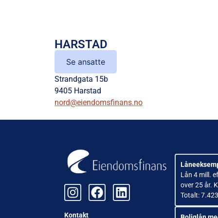
HARSTAD
Se ansatte
Strandgata 15b
9405 Harstad
nord@eiendomsfinans.no
Låneeksemp
Lån 4 mill. e
over 25 år. 
Totalt: 7.42
Kontakt
Boliglån m