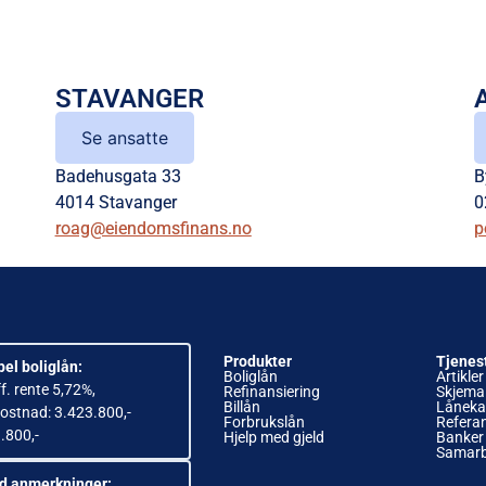
STAVANGER
Se ansatte
Badehusgata 33
B
4014 Stavanger
0
roag@eiendomsfinans.no
p
Produkter
Tjenes
el boliglån:
Boliglån
Artikler
ff. rente 5,72%,
Refinansiering
Skjema
Billån
Låneka
Kostnad: 3.423.800,-
Forbrukslån
Refera
3.800,-
Hjelp med gjeld
Banker
Samarb
ed anmerkninger: