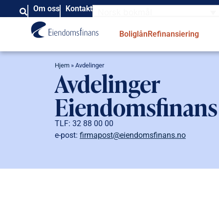
Om oss
Kontakt
Norsk bokmål
Boliglån
Refinansiering
Hjem
»
Avdelinger
Avdelinger
Eiendomsfinans
TLF: 32 88 00 00
e-post:
firmapost@eiendomsfinans.no