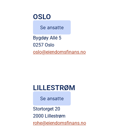
OSLO
Se ansatte
Bygdøy Allé 5
0257 Oslo
oslo@eiendomsfinans.no
LILLESTRØM
Se ansatte
Stortorget 20
2000 Lillestrøm
rohe@eiendomsfinans.no