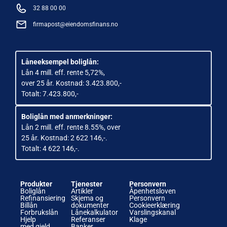
32 88 00 00
firmapost@eiendomsfinans.no
Låneeksempel boliglån:
Lån 4 mill. eff. rente 5,72%,
over 25 år. Kostnad: 3.423.800,-
Totalt: 7.423.800,-
Boliglån med anmerkninger:
Lån 2 mill. eff. rente 8.55%, over
25 år. Kostnad: 2 622 146,-.
Totalt: 4 622 146,-.
Produkter
Tjenester
Personvern
Boliglån
Artikler
Åpenhetsloven
Refinansiering
Skjema og
Personvern
Billån
dokumenter
Cookieerklæring
Forbrukslån
Lånekalkulator
Varslingskanal
Hjelp
Referanser
Klage
med gjeld
Banker