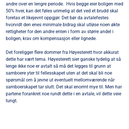
andre over en lengre periode. Hvis begge eier boligen med
50% hver, kan det føles urimelig at det ved et brudd skal
foretas et likejevnt oppgjør. Det bør da avtalefestes
hvorvidt den enes minimale bidrag skal utløse noen økte
rettigheter for den andre enten i form av større andel i
boligen, krav om kompensasjon eller lignede.
Det foreligger flere dommer fra Høyesterett hvor akkurat
dette har vært tema. Høyesterett sier ganske tydelig at så
lenge ikke noe er avtalt så må det legges til grunn at
samboere yter til fellesskapet uten at det skal bli noe
spørsmål om å jevne ut eventuelt mellomværende når
samboerskapet tar slutt. Det skal enormt mye til. Men har
partene forankret noe rundt dette i en avtale, vil dette veie
tungt.