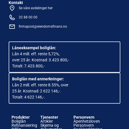
Kontakt
Se våre avdelinger her
32 88 00 00
firmapost@eiendomsfinans.no
Låneeksempel boliglån:
Lån 4 mill. eff. rente 5,72%,
over 25 år. Kostnad: 3.423.800,-
Totalt: 7.423.800,-
Boliglån med anmerkninger:
Lån 2 mill. eff. rente 8.55%, over
25 år. Kostnad: 2 622 146,-.
Totalt: 4 622 146,-.
Produkter
Tjenester
Personvern
Boliglån
Artikler
Åpenhetsloven
Refinansiering
Skjema og
Personvern