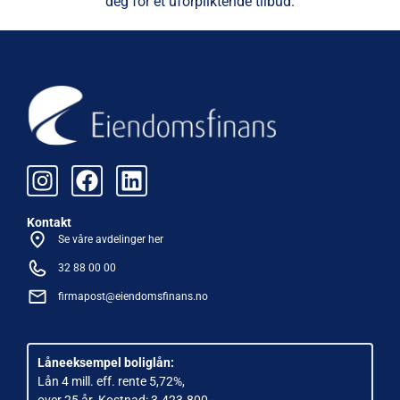
deg for et uforpliktende tilbud.
Kontakt
Se våre avdelinger her
32 88 00 00
firmapost@eiendomsfinans.no
Låneeksempel boliglån:
Lån 4 mill. eff. rente 5,72%,