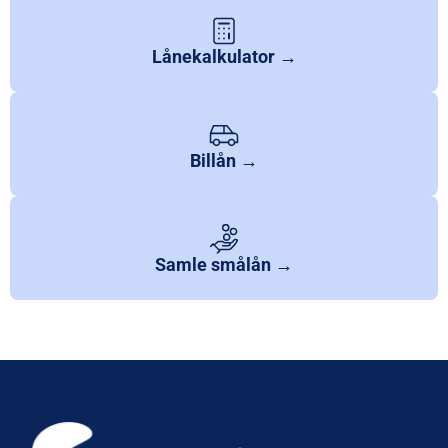
Lånekalkulator →
Billån →
Samle smålån →