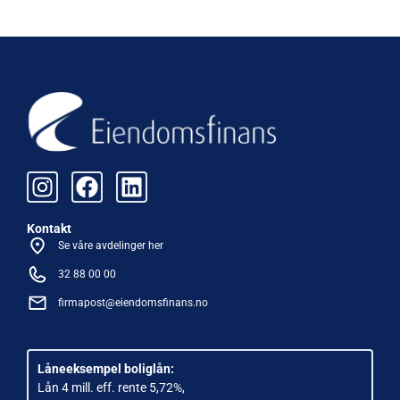
Kontakt
Se våre avdelinger her
32 88 00 00
firmapost@eiendomsfinans.no
Låneeksempel boliglån:
Lån 4 mill. eff. rente 5,72%,