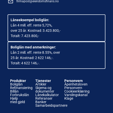
firmapost@eiendomsfinans.no
Låneeksempel boliglån:
Lån 4 mill. eff. rente 5,72%,
over 25 år. Kostnad: 3.423.800,-
Totalt: 7.423.800,-
Boliglån med anmerkninger:
Lån 2 mill. eff. rente 8.55%, over
25 år. Kostnad: 2 622 146,-.
Totalt: 4 622 146,-.
Produkter
Tjenester
Personvern
Boliglån
Artikler
Åpenhetsloven
Refinansiering
Skjema og
Personvern
Billån
dokumenter
Cookieerklæring
Forbrukslån
Lånekalkulator
Varslingskanal
Hjelp
Referanser
Klage
med gjeld
Banker
Samarbeidspartnere