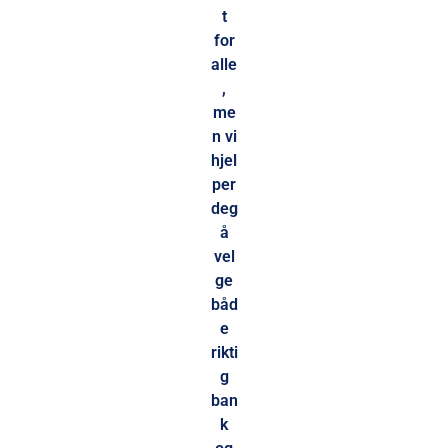
t
for
alle
,
me
n vi
hjel
per
deg
å
vel
ge
båd
e
rikti
g
ban
k