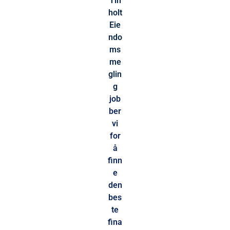
Tin
holt
Eie
ndo
ms
me
glin
g
job
ber
vi
for
å
finn
e
den
bes
te
fina