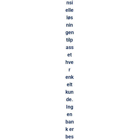
nsi
elle
løs
nin
gen
tilp
ass
et
hve
r
enk
elt
kun
de.
Ing
en
ban
k er
bes