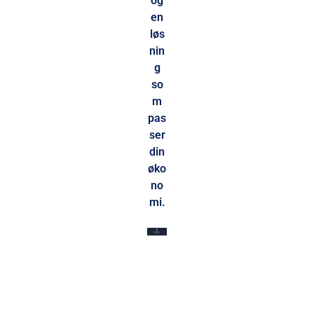
og
en
løs
nin
g
so
m
pas
ser
din
øko
no
mi.