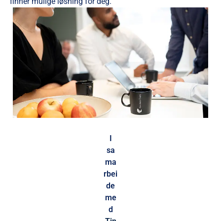
finner mulige løsning for deg.
I
sa
ma
rbei
de
me
d