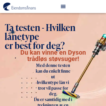
Ta testen - Hvilken
lånetype
er best for deg?
Du kan vinne en Dyson
trådløs støvsuger!
Med denne testen
kan du enkelt finne
ut
hvilkentype lån vi
tror vil passe for
deg.
Du er samtidig med i
trekningen av en